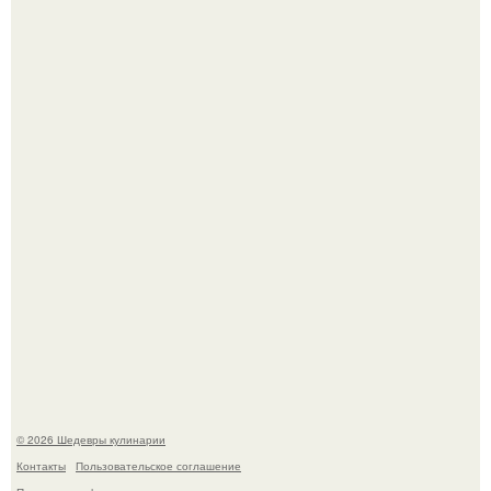
Этот рецепт с первого раза даже у новичков получается.
Родион Газманов тепло поздравил своего отца,
знаменитого певца Олега Газманова, с важным
юбилеем - 75-летием.
© 2026 Шедевры кулинарии
Контакты
Пользовательское соглашение