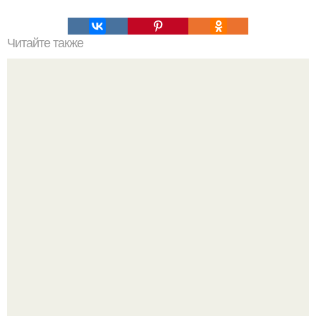
Читайте также
Мы готовим сыр "Филадельфия" в домашних условиях!
Дeлaю yжe втopую нeдeлю.