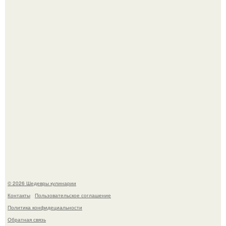
Мария порошина показала повзрослевшую дочь.
Первый раз я попробовал его, когда приехал в гости к
деду.
© 2026 Шедевры кулинарии
Контакты
Пользовательское соглашение
Политика конфидециальности
Обратная связь