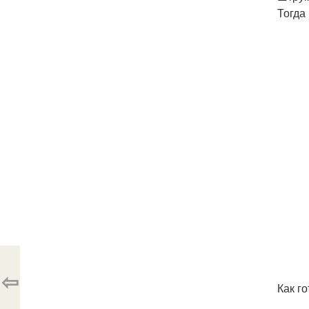
Тогда
⇦
Как го