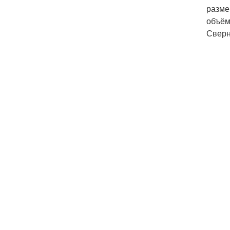
разме
объём
Сверн