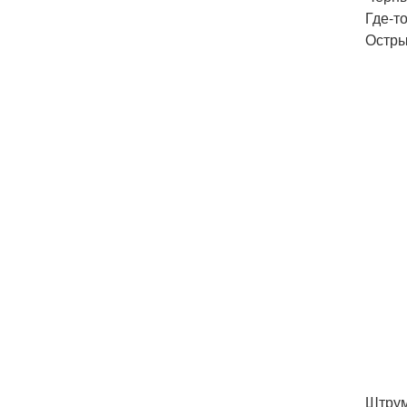
Где-то
Остры
Штрум