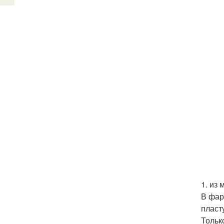
1. из
В фар
пласт
Тольк