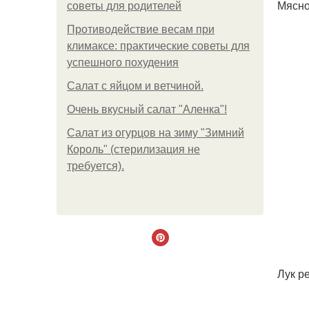
Мясно
советы для родителей
Противодействие весам при
климаксе: практические советы для
успешного похудения
Салат с яйцом и ветчиной.
Очень вкусный салат "Аленка"!
Салат из огурцов на зиму "Зимний
Король" (стерилизация не
требуется).
Лук ре