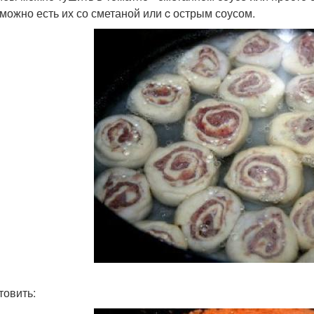
 можно есть их со сметаной или c острым соусом.
товить: