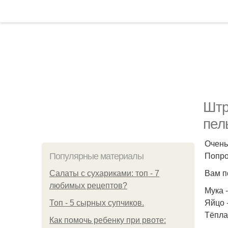
Штр
пел
Очень
Попро
Популярные материалы
Вам п
Салаты с сухариками: топ - 7
любимых рецептов?
Мука -
Яйцо -
Топ - 5 сырных супчиков.
Тёпла
Как помочь ребенку при рвоте: