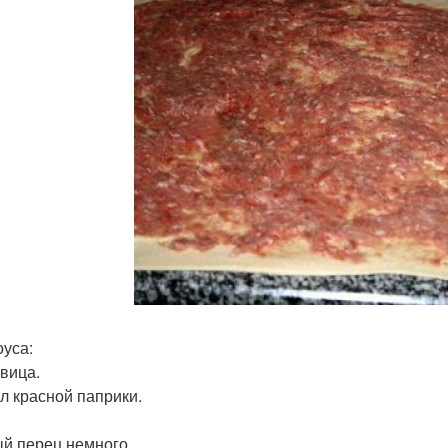
оуса:
овица.
 л красной паприки.
й перец немного.