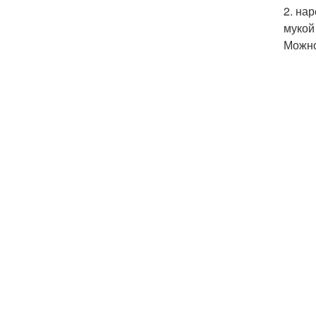
2. на
мукой
Можно