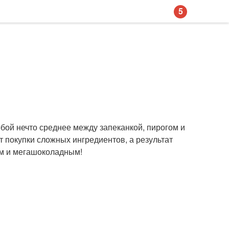
5
обой нечто среднее между запеканкой, пирогом и
т покупки сложных ингредиентов, а результат
ым и мегашоколадным!