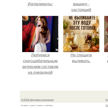
Ингредиенты:
машину -
настоящий
автомобиль мечты
для многих
автолюбителей.
Любуемся
Не спешите
сногсшибательным
выливать.
актерским составом
на очередной
премьере нового
человека - паука.
© 2026 Шедевры кулинарии
К
П
Готовьте с нами, готовьте с любовью