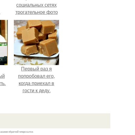
социальных сетях
а
трогательное фото
с супругой
Анжеликой,
сделанное во
время их недавнего
путешествия в
Италию.
Первый раз я
ый
попробовал его,
ть.
когда приехал в
гости к деду.
казании обратной гиперссылки.