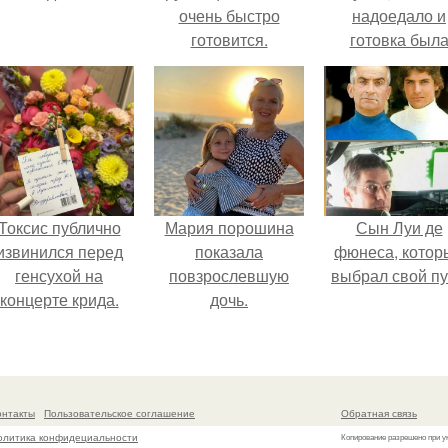
очень быстро
надоедало и
готовится.
готовка был
проще.
Токсис публично
Мария порошина
Сын Луи де
извинился перед
показала
фюнеса, котор
генсухой на
повзрослевшую
выбрал свой пу
концерте крида.
дочь.
онтакты
Пользовательское соглашение
Обратная связь
олитика конфидециальности
Копирование разрешено при у