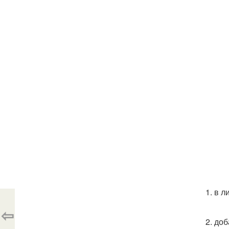
1. в 
⇦
2. до