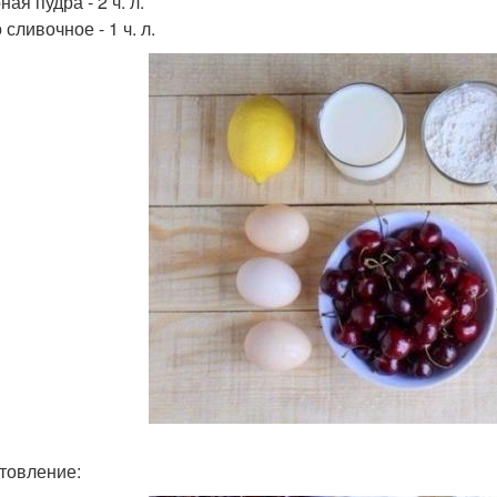
ая пудра - 2 ч. л.
сливочное - 1 ч. л.
товление: