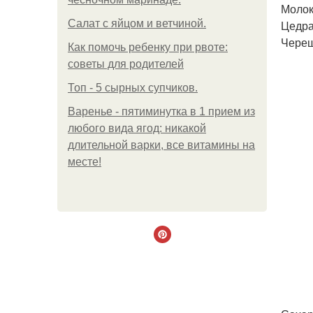
Молок
Салат с яйцом и ветчиной.
Цедра
Черешн
Как помочь ребенку при рвоте:
советы для родителей
Топ - 5 сырных супчиков.
Варенье - пятиминутка в 1 прием из
любого вида ягод: никакой
длительной варки, все витамины на
месте!