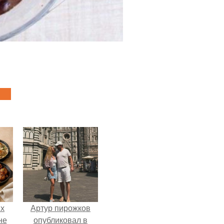
ых
Артур пирожков
не
опубликовал в