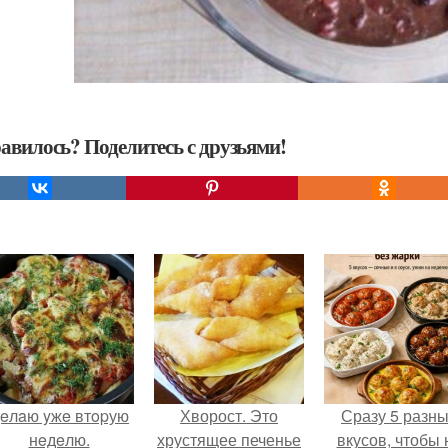
авилось? Поделитесь с друзьями!
eлaю yжe втopую
Хворост. Это
Сразу 5 разн
нeдeлю.
хрустящее печенье
вкусов, чтобы 