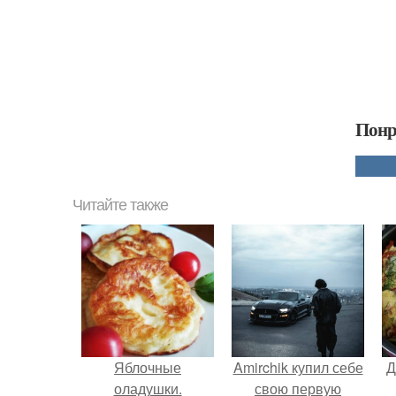
Понр
Читайте также
Яблочные
Amirchik купил себе
Д
оладушки.
свою первую