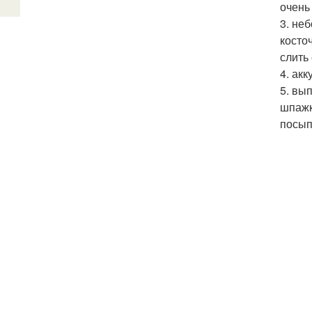
очень
3. не
косто
слить 
4. ак
5. вы
шпажк
посып