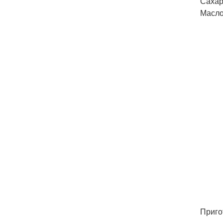
Сахарн
Масло 
Приго