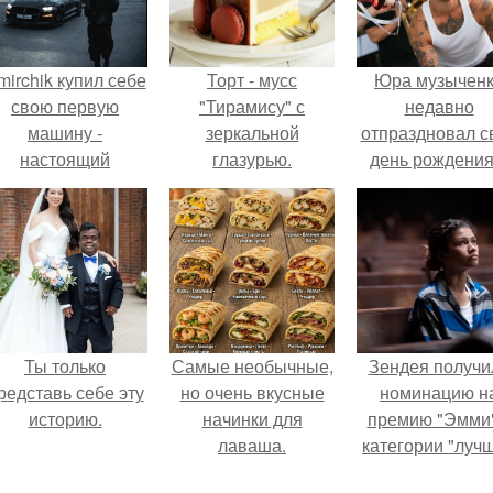
mirchik купил себе
Торт - мусс
Юра музычен
свою первую
"Тирамису" с
недавно
машину -
зеркальной
отпраздновал с
настоящий
глазурью.
день рождения
втомобиль мечты
кругу самых
для многих
близких и родн
автолюбителей.
людей.
Ты только
Самые необычные,
Зендея получи
редставь себе эту
но очень вкусные
номинацию н
историю.
начинки для
премию "Эмми"
лаваша.
категории "луч
актриса в