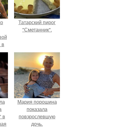
ко
Татарский пирог
"Сметанник".
вой
 в
ых
ла
Мария порошина
а
показала
 в
повзрослевшую
шая
дочь.