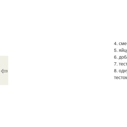
4. см
5. яй
6. до
7. те
⇦
8. од
тесто