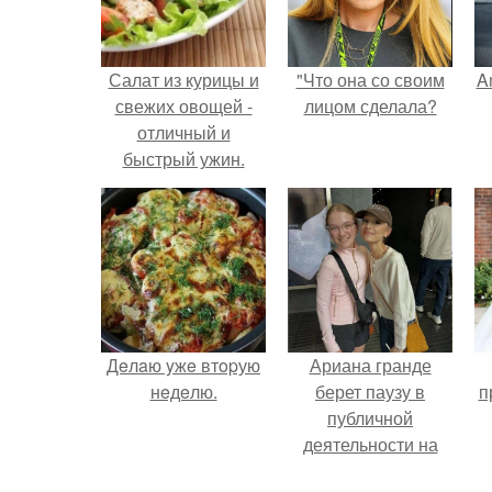
Салат из курицы и
"Что она со своим
A
свежих овощей -
лицом сделала?
отличный и
быстрый ужин.
а
Дeлaю yжe втopую
Ариана гранде
нeдeлю.
берет паузу в
п
публичной
деятельности на
фоне слухов о