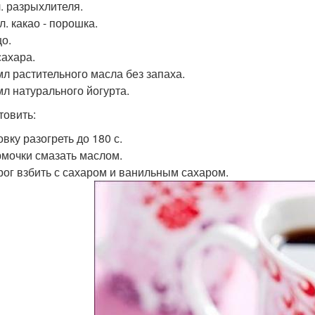
 л. разрыхлителя.
. л. какао - порошка.
цо.
сахара.
 мл растительного масла без запаха.
мл натурального йогурта.
товить:
овку разогреть до 180 с.
рмочки смазать маслом.
орог взбить с сахаром и ванильным сахаром.