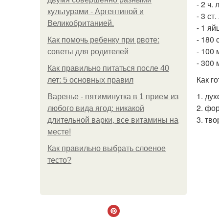
- 2 ч.
культурами - Аргентиной и
- 3 ст
Великобританией.
- 1 яй
- 180 
Как помочь ребенку при рвоте:
- 100
советы для родителей
- 300 
Как правильно питаться после 40
Как го
лет: 5 основных правил
1. дух
Варенье - пятиминутка в 1 прием из
2. фо
любого вида ягод: никакой
3. тв
длительной варки, все витамины на
месте!
Как правильно выбрать слоеное
тесто?