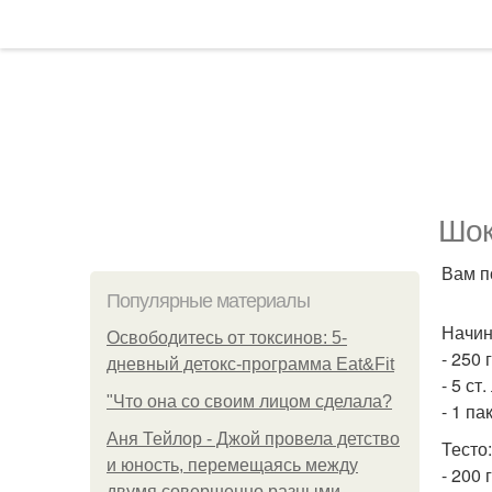
Шок
Вам п
Популярные материалы
Начин
Освободитесь от токсинов: 5-
- 250 
дневный детокс-программа Eat&Fit
- 5 ст.
"Что она со своим лицом сделала?
- 1 па
Аня Тейлор - Джой провела детство
Тесто:
и юность, перемещаясь между
- 200 
двумя совершенно разными