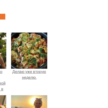
ко
Дeлaю yжe втopую
нeдeлю.
вой
 в
ых