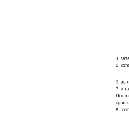
4. за
5. ко
6. вы
7. и 
Посто
крошк
8. за