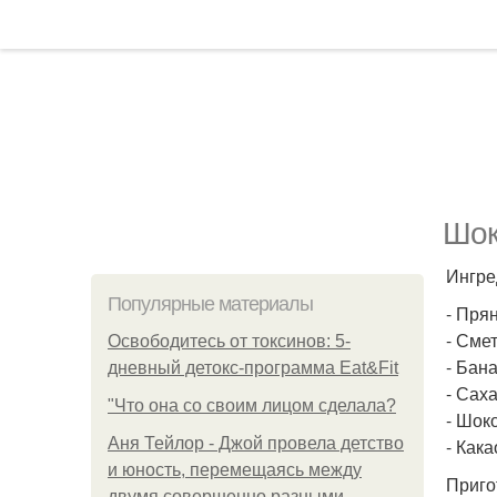
Шок
Ингре
Популярные материалы
- Пря
- Смет
Освободитесь от токсинов: 5-
- Бан
дневный детокс-программа Eat&Fit
- Саха
"Что она со своим лицом сделала?
- Шок
Аня Тейлор - Джой провела детство
- Как
и юность, перемещаясь между
Приго
двумя совершенно разными