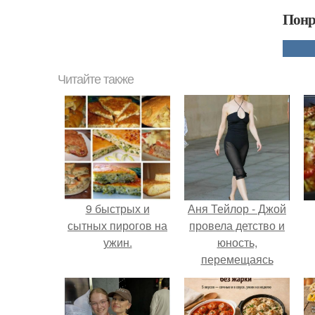
Понр
Читайте также
9 быстрых и
Аня Тейлор - Джой
сытных пирогов на
провела детство и
ужин.
юность,
перемещаясь
между двумя
совершенно
разными