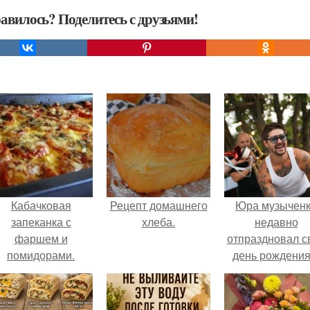
авилось? Поделитесь с друзьями!
Кабачковая
Рецепт домашнего
Юра музычен
запеканка с
хлеба.
недавно
фаршем и
отпраздновал с
помидорами.
день рождения
кругу самых
близких и родн
людей.