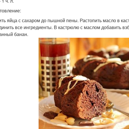
 1 ч. л.
товление:
бить яйца с сахаром до пышной пены. Растопить масло в кас
единить все ингредиенты. В кастрюлю с маслом добавить взби
анный банан.