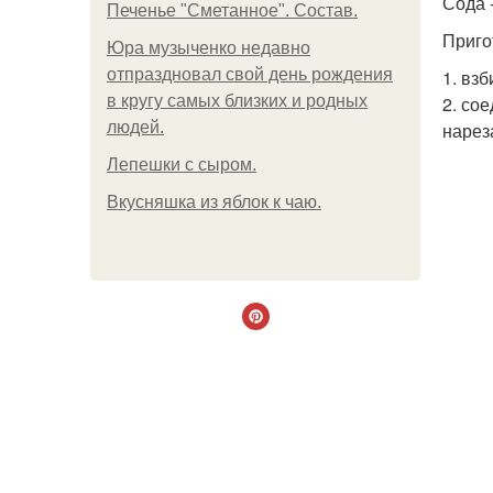
Сода -
Печенье "Сметанное". Состав.
Приго
Юра музыченко недавно
отпраздновал свой день рождения
1. вз
в кругу самых близких и родных
2. со
людей.
нарез
Лепешки с сыром.
Вкусняшка из яблок к чаю.