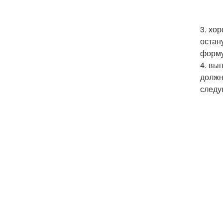
3. хо
остан
форму
4. вы
должн
следу