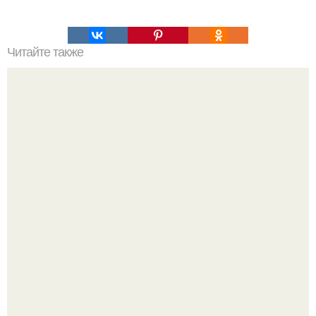
Читайте также
Силиконовые формы для выпечки, как пользоваться в
духовке. 9 правил использования силиконовых формам
для выпечки.