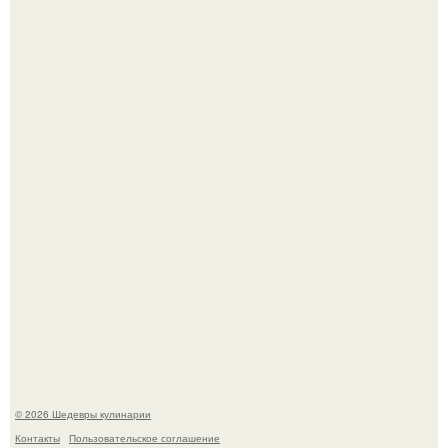
Токсис публично извинился перед генсухой на концерте
крида.
Мария порошина показала повзрослевшую дочь.
© 2026 Шедевры кулинарии
Контакты
Пользовательское соглашение