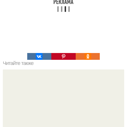
Читайте также
20 отличных рецептов жиросжигающих смузи. 20
отличных ПП-смузи на любой вкус