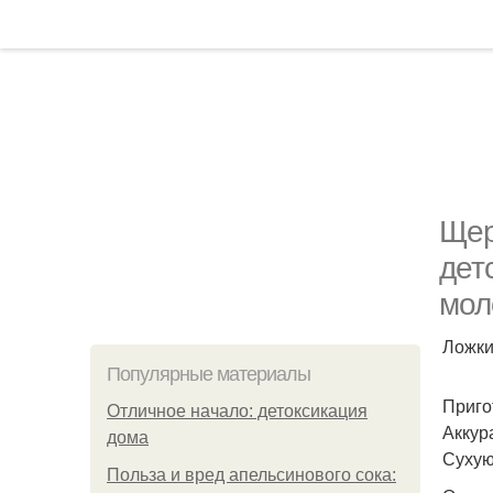
Щер
детс
моло
Ложки
Популярные материалы
Приго
Отличное начало: детоксикация
Аккур
дома
Сухую
Польза и вред апельсинового сока: