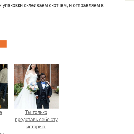
 упаковки склеиваем скотчем, и отправляем в
е
Ты только
в
представь себе эту
историю.
на