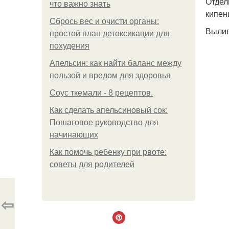
Отдел
что важно знать
кипен
Сбрось вес и очисти органы:
Вылив
простой план детоксикации для
похудения
Апельсин: как найти баланс между
пользой и вредом для здоровья
Соус ткемали - 8 рецептов.
Как сделать апельсиновый сок:
Пошаговое руководство для
начинающих
Как помочь ребенку при рвоте:
советы для родителей
⇦