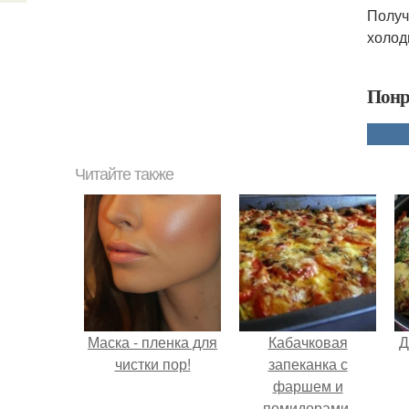
Получ
холод
Понр
Читайте также
Маска - пленка для
Кабачковая
Д
чистки пор!
запеканка с
фаршем и
помидорами.