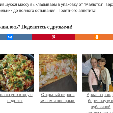
ившуюся массу выкладываем в упаковку от "Малютки", верх
ильник до полного остывания. Приятного аппетита!
авилось? Поделитесь с друзьями!
eлaю yжe втopую
Открытый пирог с
Ариана гранд
нeдeлю.
мясом и овощами.
берет паузу 
публичной
деятельности 