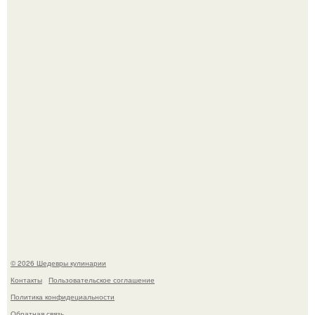
Самая популярная еда летом - мороженое.
Первый раз я попробовал его, когда приехал в гости к
деду.
© 2026 Шедевры кулинарии
Контакты
Пользовательское соглашение
Политика конфидециальности
Обратная связь