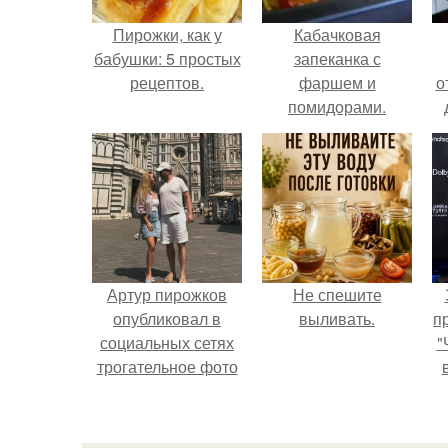
Пирожки, как у
Кабачковая
бабушки: 5 простых
запеканка с
рецептов.
фаршем и
о
помидорами.
Артур пирожков
Не спешите
опубликовал в
выливать.
п
социальных сетях
"
трогательное фото
с супругой
Анжеликой,
сделанное во