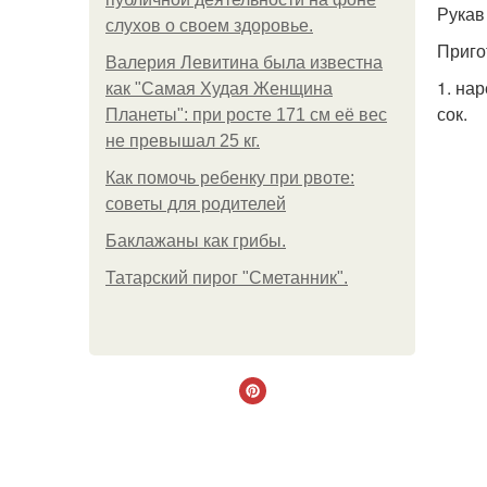
Рукав
слухов о своем здоровье.
Приго
Валерия Левитина была известна
1. на
как "Самая Худая Женщина
сок.
Планеты": при росте 171 см её вес
не превышал 25 кг.
Как помочь ребенку при рвоте:
советы для родителей
Баклажаны как грибы.
Татарский пирог "Сметанник".