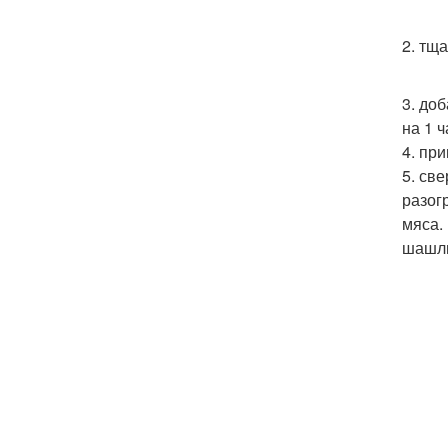
2. тщ
3. до
на 1 ч
4. пр
5. св
разог
мяса.
шашлы