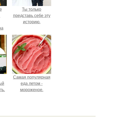
е
Ты только
в
представь себе эту
историю.
на
о
е.
Самая популярная
ый
еда летом -
ть.
мороженое.