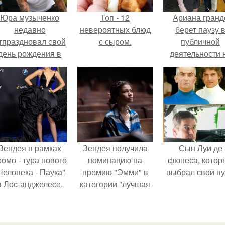
Юра музыченко
Топ - 12
Ариана гранд
недавно
невероятных блюд
берет паузу 
тпраздновал свой
с сыром.
публичной
день рождения в
деятельности 
кругу самых
фоне слухов 
близких и родных
своем здоровь
людей.
Зендея в рамках
Зендея получила
Сын Луи де
ромо - тура нового
номинацию на
фюнеса, котор
Человека - Паука"
премию "Эмми" в
выбрал свой пу
в Лос-анджелесе.
категории "лучшая
актриса в
драматическом
сериале" за третий