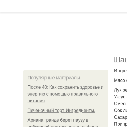
Шаш
Ингре
Популярные материалы
Мясо (
После 40: Как сохранить здоровье и
Лук ре
энергию с помощью правильного
Уксус 
питания
Смесь 
Сок ли
Печеночный торт. Ингредиенты.
Сахар 
Ариана гранде берет паузу в
Припра
публичной деятельности на фоне