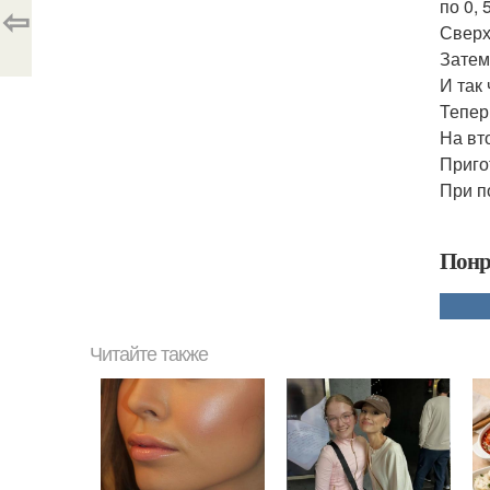
по 0, 
⇦
Сверх
Затем
И так
Тепер
На вто
Приго
При п
Понр
Читайте также