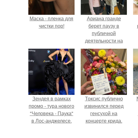
Маска - пленка для
Ариана гранде
чистки пор!
берет паузу в
публичной
деятельности на
фоне слухов о
своем здоровье.
Зендея в рамках
Токсис публично
промо - тура нового
извинился перед
"Человека - Паука"
генсухой на
в Лос-анджелесе.
концерте крида.