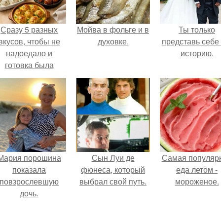
Сразу 5 разных
Мойва в фольге и в
Ты только
вкусов, чтобы не
духовке.
представь себе 
надоедало и
историю.
готовка была
проще.
Мария порошина
Сын Луи де
Самая популяр
показала
фюнеса, который
еда летом -
повзрослевшую
выбрал свой путь.
мороженое.
дочь.