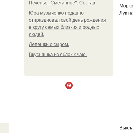
Печенье "Сметанное". Состав.
Морко
Лук н
Юра музыченко недавно
отпраздновал свой день рождения
в кругу самых близких и родных
людей.
Лепешки с сыром.
Вкусняшка из яблок к чаю.
Выкла