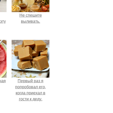
Не спешите
эту
выливать.
ная
Первый раз я
попробовал его,
когда приехал в
гости к деду.