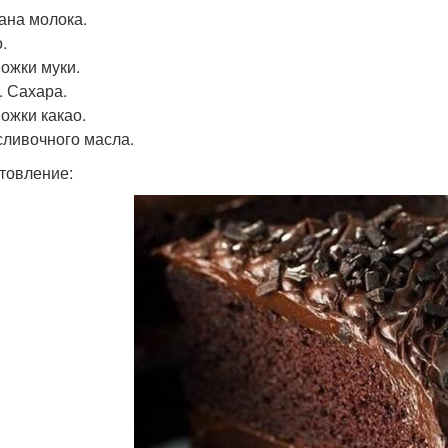
кана молока.
.
Ложки муки.
т. Сахара.
Ложки какао.
 сливочного масла.
товление: