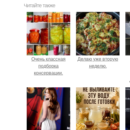
Читайте также
Очень классная
Дeлaю yжe втopую
подборка
нeдeлю.
консервации.