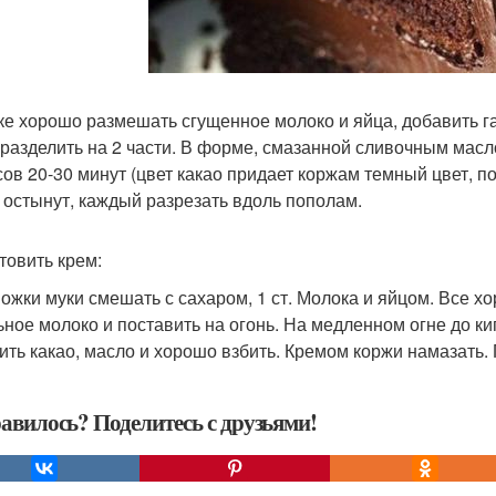
ке хорошо размешать сгущенное молоко и яйца, добавить га
 разделить на 2 части. В форме, смазанной сливочным масл
сов 20-30 минут (цвет какао придает коржам темный цвет, п
 остынут, каждый разрезать вдоль пополам.
товить крем:
 Ложки муки смешать с сахаром, 1 ст. Молока и яйцом. Все х
ьное молоко и поставить на огонь. На медленном огне до кип
ить какао, масло и хорошо взбить. Кремом коржи намазать.
авилось? Поделитесь с друзьями!