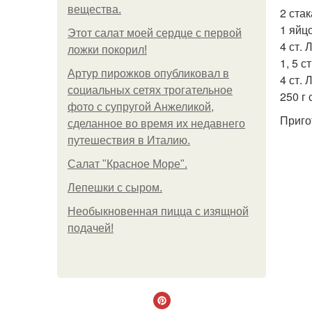
вещества.
2 ста
1 яйцо
Этот салат моей сердце с первой
4 ст. 
ложки покорил!
1, 5 с
Артур пирожков опубликовал в
4 ст. 
социальных сетях трогательное
250 г
фото с супругой Анжеликой,
Приго
сделанное во время их недавнего
путешествия в Италию.
Салат "Красное Море".
Лепешки с сыром.
Необыкновенная пицца с изящной
подачей!