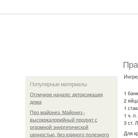
Пра
Ингре
Популярные материалы
1 бан
Отличное начало: детоксикация
2 яйца
дома
1 стак
Про майонез. Майонез -
1 ч. л
высококалорийный продукт с
3 ст. 
огромной энергетической
Для к
ценностью, без единого полезного