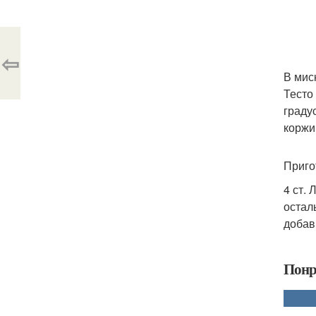
⇦
В мис
Тесто
граду
коржи
Приго
4 ст.
остал
добав
Понр