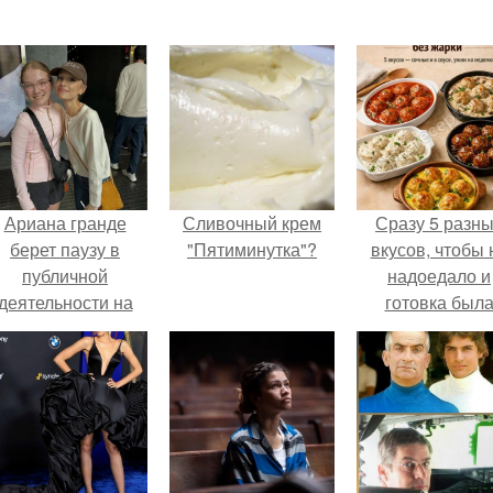
Ариана гранде
Сливочный крем
Сразу 5 разн
берет паузу в
"Пятиминутка"?
вкусов, чтобы 
публичной
надоедало и
деятельности на
готовка был
фоне слухов о
проще.
своем здоровье.