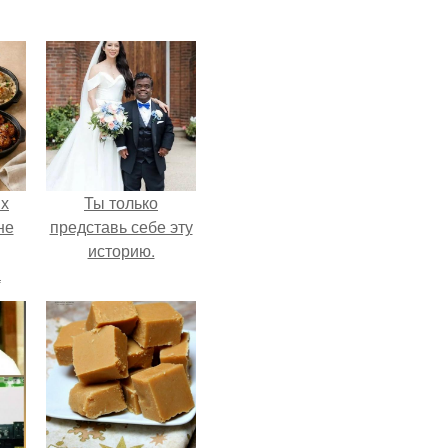
ых
Ты только
не
представь себе эту
историю.
а