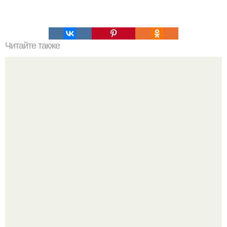
Читайте также
Домашний зефир. Низкокалорийный десерт, который
содержит всего 80 ккал на 100 гр, легко приготовить
самостоятельно.