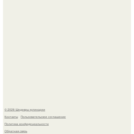
Зендея получила номинацию на премию "Эмми" в
категории "лучшая актриса в драматическом сериале" за
третий сезон "эйфории".
Мария порошина показала повзрослевшую дочь.
© 2026 Шедевры кулинарии
Контакты
Пользовательское соглашение
Политика конфидециальности
Обратная связь