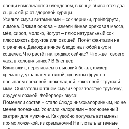
овощи измельчаются блендером, в конце вбиваются два
сырых яйца от здоровой курицы.
Усильте смузи витаминами – сок черники, грейпфрута,
лимона. Вязкая основа – измельчённая ореховая масса,
мёд, сироп, молоко, йогурт – плюс натуральный сок,
плюс мякоть фруктов или овощей. Полёт фантазии не
ограничен. Демократичное блюдо на любой вкус и
кошелек. Что растёт на грядках сейчас? Что ждёт своего
часа в холодильнике? В блендер!
Вжик-вжик, переливаем в высокий бокал, фужер,
креманку, украшаем ягодкой, кусочком фруктов,
посыпаем ореховой, шоколадной, кокосовой стружкой –
ммм! Обязательно тянем смузи через толстую трубочку,
орудуем ложкой. Фейерверк вкуса!
Поменяли состав – стало блюдо низкокалорийным, но не
менее полезным. Усилили калориями – полноценный
завтрак для мужчины. Как удобно получать витамины
прямо ложечкой, из креманочки! Не глотать аптечные