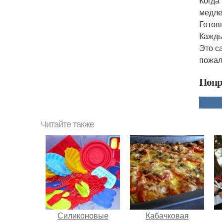
Когда
медле
Готовн
Кажды
Это с
пожал
Понр
Читайте также
Силиконовые
Кабачковая