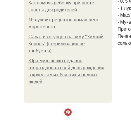
- 0, 5 
Как помочь ребенку при рвоте:
- 1 лу
советы для родителей
- Мас
10 лучших рецептов домашнего
- Мук
мороженого.
Приго
Печен
Салат из огурцов на зиму "Зимний
солью
Король" (стерилизация не
требуется).
Юра музыченко недавно
отпраздновал свой день рождения
в кругу самых близких и родных
людей.