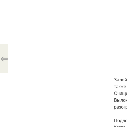
⇦
Залей
также
Очище
Вылож
разог
Подле