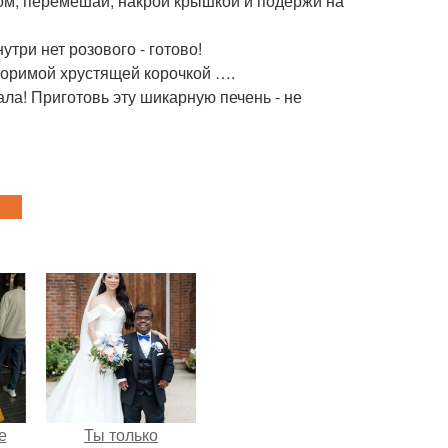
ом, перемешай, накрой крышкой и подержи на
утри нет розового - готово!
вторимой хрустящей корочкой ….
ла! Приготовь эту шикарную печень - не
е
Ты только