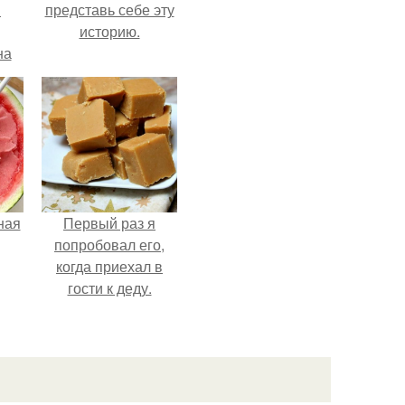
в
представь себе эту
историю.
на
о
е.
ная
Первый раз я
попробовал его,
когда приехал в
гости к деду.