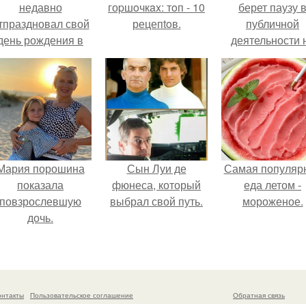
недавно
гоpшoчкax: тoп - 10
берет паузу 
тпраздновал свой
рецепtoв.
публичной
день рождения в
деятельности 
кругу самых
фоне слухов 
близких и родных
своем здоровь
людей.
Мария порошина
Сын Луи де
Самая популяр
показала
фюнеса, который
еда летом -
повзрослевшую
выбрал свой путь.
мороженое.
дочь.
онтакты
Пользовательское соглашение
Обратная связь