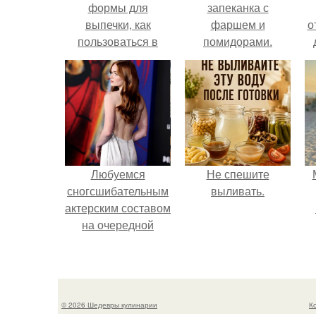
формы для
запеканка с
выпечки, как
фаршем и
о
пользоваться в
помидорами.
духовке. 9 правил
использования
силиконовых
формам для
выпечки.
Любуемся
Не спешите
сногсшибательным
выливать.
актерским составом
на очередной
премьере нового
человека - паука.
© 2026 Шедевры кулинарии
К