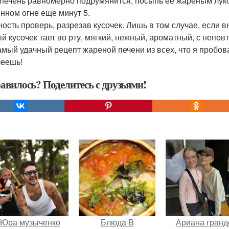
 печень равномерно подрумянится, посыпь ее жареным лук
нном огне еще минут 5.
ость проверь, разрезав кусочек. Лишь в том случае, если вн
й кусочек тает во рту, мягкий, нежный, ароматный, с непо
амый удачный рецепт жареной печени из всех, что я пробова
еешь!
авилось? Поделитесь с друзьями!
Юра музыченко
Блюдa B
Ариана гранд