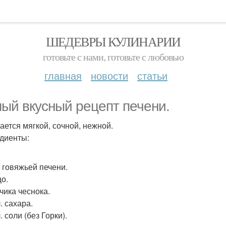
ШЕДЕВРЫ КУЛИНАРИИ
готовьте с нами, готовьте с любовью
главная
новости
статьи
ый вкусный рецепт печени.
ается мягкой, сочной, нежной.
диенты:
г говяжьей печени.
цо.
бчика чеснока.
л. сахара.
 л. соли (без Горки).