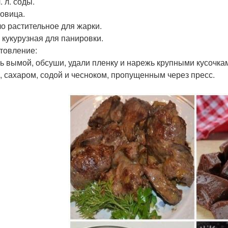
ч. л. соды.
ковица.
ло растительное для жарки.
а кукурузная для панировки.
товление:
ь вымой, обсуши, удали пленку и нарежь крупными кусочкам
, сахаром, содой и чесноком, пропущенным через пресс.