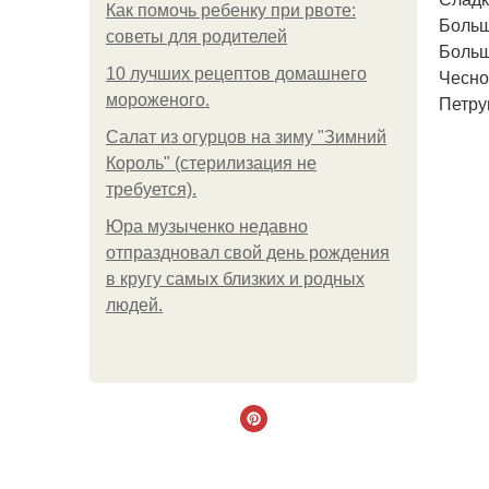
Как помочь ребенку при рвоте:
Больш
советы для родителей
Больш
10 лучших рецептов домашнего
Чеснок
мороженого.
Петруш
Салат из огурцов на зиму "Зимний
Король" (стерилизация не
требуется).
Юра музыченко недавно
отпраздновал свой день рождения
в кругу самых близких и родных
людей.