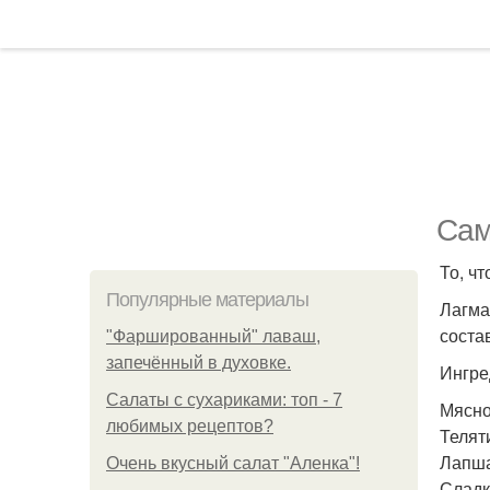
Сам
То, чт
Популярные материалы
Лагма
соста
"Фаршированный" лаваш,
запечённый в духовке.
Ингре
Салаты с сухариками: топ - 7
Мясной
любимых рецептов?
Теляти
Лапша 
Очень вкусный салат "Аленка"!
Сладк