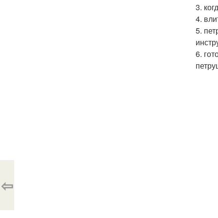
3. ко
4. вл
5. пе
инстр
6. го
петру
⇦