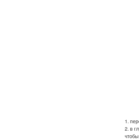
1. пе
2. в 
чтобы