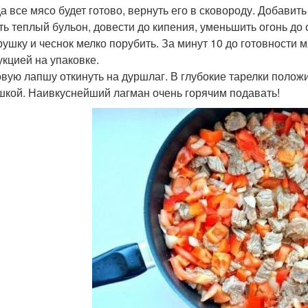
гда все мясо будет готово, вернуть его в сковороду. Добави
ить теплый бульон, довести до кипения, уменьшить огонь до 
трушку и чеснок мелко порубить. За минут 10 до готовности 
укцией на упаковке.
товую лапшу откинуть на дуршлаг. В глубокие тарелки полож
шкой. Наивкуснейший лагман очень горячим подавать!