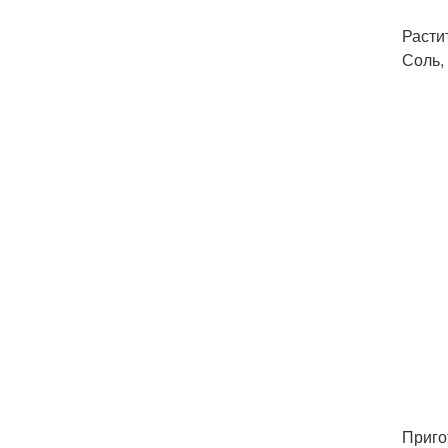
Растит
Соль, 
Приго