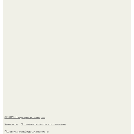
Не спешите выливать.
Токсис публично извинился перед генсухой на концерте
крида.
© 2026 Шедевры кулинарии
Контакты
Пользовательское соглашение
Политика конфидециальности