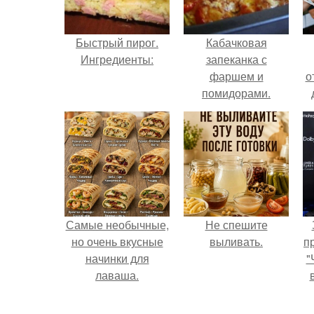
Быстрый пирог.
Кабачковая
Ингредиенты:
запеканка с
фаршем и
о
помидорами.
Самые необычные,
Не спешите
но очень вкусные
выливать.
п
начинки для
"
лаваша.