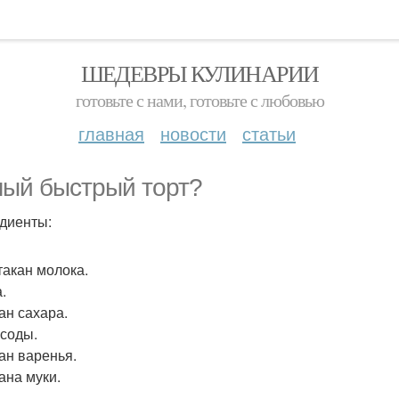
ШЕДЕВРЫ КУЛИНАРИИ
готовьте с нами, готовьте с любовью
главная
новости
статьи
ый быстрый торт?
диенты:
такан молока.
.
ан сахара.
. соды.
кан варенья.
ана муки.