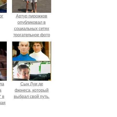
ог
Артур пирожков
опубликовал в
социальных сетях
трогательное фото
с супругой
Анжеликой,
сделанное во
время их недавнего
путешествия в
Италию.
ла
Сын Луи де
а
фюнеса, который
 в
выбрал свой путь.
шая
м