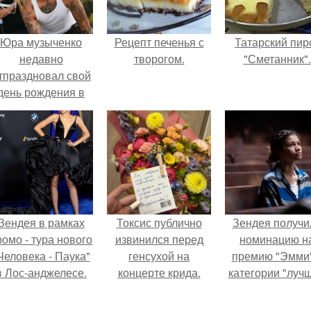
Юра музыченко
Рецепт печенья с
Татарский пир
недавно
творогом.
"Сметанник".
тпраздновал свой
день рождения в
кругу самых
близких и родных
людей.
Зендея в рамках
Токсис публично
Зендея получи
ромо - тура нового
извинился перед
номинацию н
Человека - Паука"
генсухой на
премию "Эмми"
в Лос-анджелесе.
концерте крида.
категории "луч
актриса в
драматическо