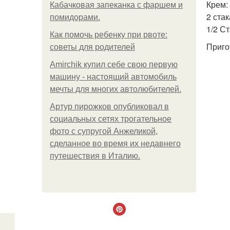
Крем:
Кабачковая запеканка с фаршем и
2 ста
помидорами.
1/2 С
Как помочь ребенку при рвоте:
Приго
советы для родителей
Amirchik купил себе свою первую
машину - настоящий автомобиль
мечты для многих автолюбителей.
Артур пирожков опубликовал в
социальных сетях трогательное
фото с супругой Анжеликой,
сделанное во время их недавнего
путешествия в Италию.