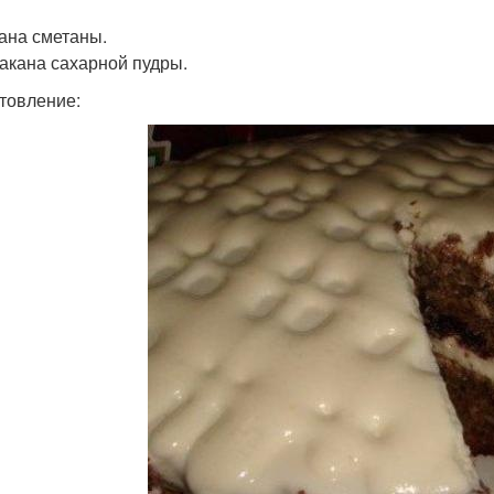
кана сметаны.
такана сахарной пудры.
товление: