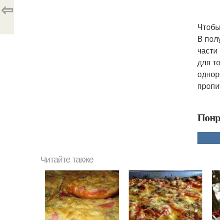
⇦
Чтобы
В пол
части
для т
однор
пропи
Понр
Читайте также