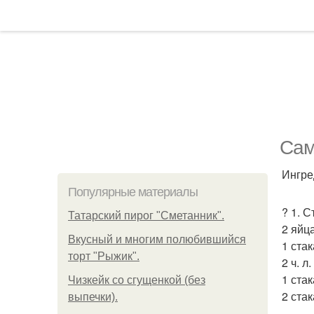
Сам
Ингре
Популярные материалы
? 1. С
Татарский пирог "Сметанник".
2 яйца
Вкусный и многим полюбившийся
1 стак
торт "Рыжик".
2 ч. л
1 ста
Чизкейк со сгущенкой (без
2 стак
выпечки).