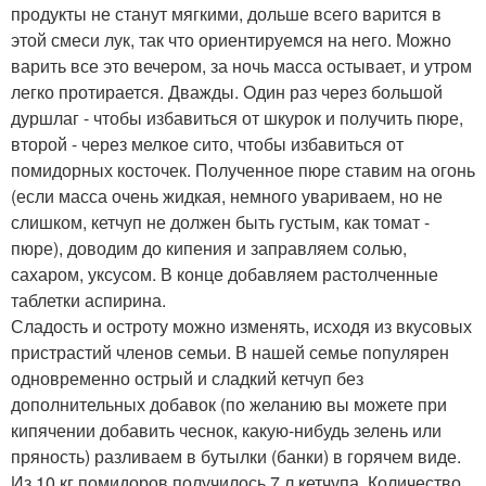
продукты не станут мягкими, дольше всего варится в
этой смеси лук, так что ориентируемся на него. Можно
варить все это вечером, за ночь масса остывает, и утром
легко протирается. Дважды. Один раз через большой
дуршлаг - чтобы избавиться от шкурок и получить пюре,
второй - через мелкое сито, чтобы избавиться от
помидорных косточек. Полученное пюре ставим на огонь
(если масса очень жидкая, немного увариваем, но не
слишком, кетчуп не должен быть густым, как томат -
пюре), доводим до кипения и заправляем солью,
сахаром, уксусом. В конце добавляем растолченные
таблетки аспирина.
Сладость и остроту можно изменять, исходя из вкусовых
пристрастий членов семьи. В нашей семье популярен
одновременно острый и сладкий кетчуп без
дополнительных добавок (по желанию вы можете при
кипячении добавить чеснок, какую-нибудь зелень или
пряность) разливаем в бутылки (банки) в горячем виде.
Из 10 кг помидоров получилось 7 л кетчупа. Количество