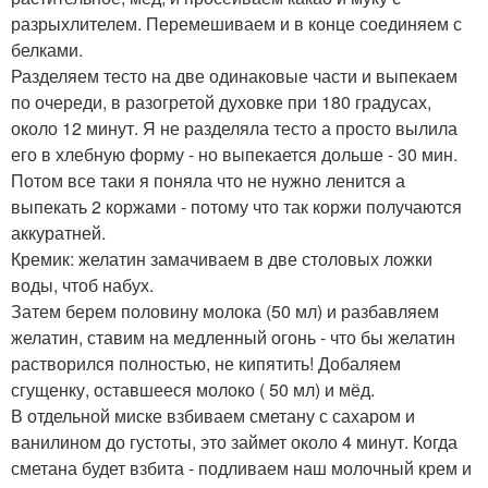
разрыхлителем. Перемешиваем и в конце соединяем с
белками.
Разделяем тесто на две одинаковые части и выпекаем
по очереди, в разогретой духовке при 180 градусах,
около 12 минут. Я не разделяла тесто а просто вылила
его в хлебную форму - но выпекается дольше - 30 мин.
Потом все таки я поняла что не нужно ленится а
выпекать 2 коржами - потому что так коржи получаются
аккуратней.
Кремик: желатин замачиваем в две столовых ложки
воды, чтоб набух.
Затем берем половину молока (50 мл) и разбавляем
желатин, ставим на медленный огонь - что бы желатин
растворился полностью, не кипятить! Добаляем
сгущенку, оставшееся молоко ( 50 мл) и мёд.
В отдельной миске взбиваем сметану с сахаром и
ванилином до густоты, это займет около 4 минут. Когда
сметана будет взбита - подливаем наш молочный крем и