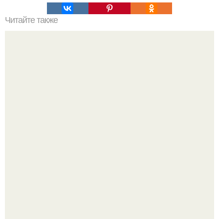
Читайте также
Силиконовые формы для выпечки, как пользоваться в
духовке. 9 правил использования силиконовых формам
для выпечки.