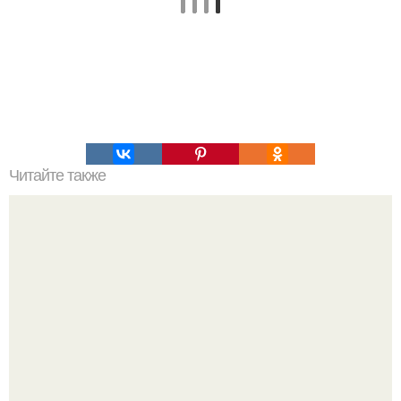
Читайте также
Рецепт такой гречки весь мир покорил.