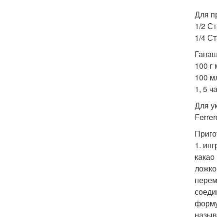
Для п
1/2 С
1/4 С
Ганаш
100 г
100 м
1, 5 
Для у
Ferre
Приго
1. ин
какао
ложко
перем
соеди
форму
назыв