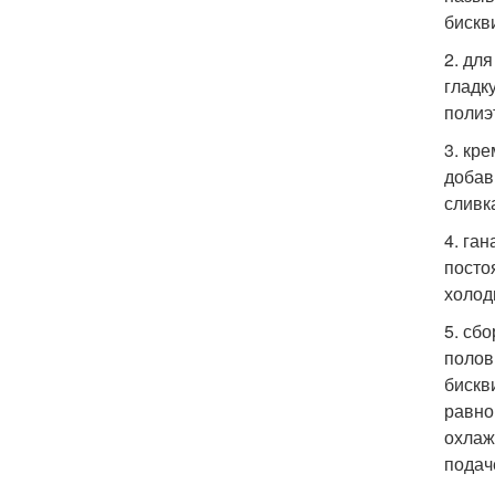
бискв
2. дл
гладк
полиэ
3. кр
добав
сливк
4. га
посто
холоди
5. сб
полов
бискв
равно
охлаж
подач