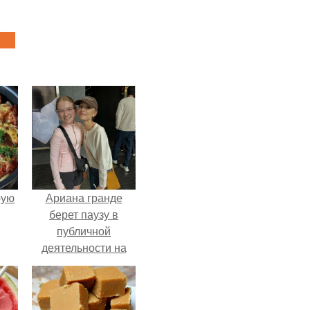
pую
Ариана гранде
берет паузу в
публичной
деятельности на
фоне слухов о
своем здоровье.