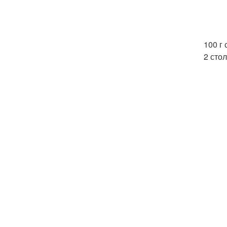
100 г
2 сто