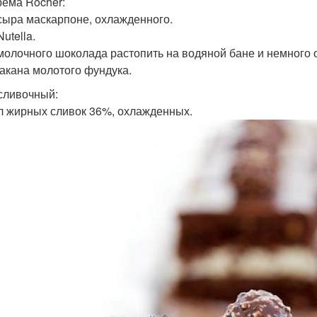
рема Rocher:
 сыра маскарпоне, охлажденного.
Nutella.
 молочного шоколада растопить на водяной бане и немного о
такана молотого фундука.
сливочный:
л жирных сливок 36%, охлажденных.