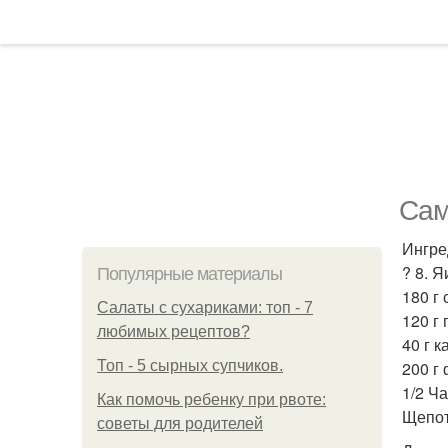
Сам
Ингре
? 8. Я
Популярные материалы
180 г
Салаты с сухариками: топ - 7
120 г
любимых рецептов?
40 г к
Топ - 5 сырных супчиков.
200 г 
1/2 Ч
Как помочь ребенку при рвоте:
Щепот
советы для родителей