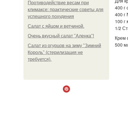
Для к
Противодействие весам при
400 г
климаксе: практические советы для
400 г 
успешного похудения
100 г
Салат с яйцом и ветчиной.
1/2 С
Очень вкусный салат "Аленка"!
Крем 
500 м
Салат из огурцов на зиму "Зимний
Король" (стерилизация не
требуется).