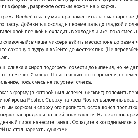
ит из формы, разрежьте острым ножом на 2 коржа.
я крема Rocher: в чашу миксера поместить сыр маскарпоне. 
ую пасту. Добавить шоколад и перемешать до гладкой и од
тиленовой пленкой и охладить в холодильнике, пока смесь не
ем сливочный: в чаше миксера взбить маскарпоне до размягч
ьте сахарную пудру и взбейте до жестких пик. (Не перевзб
ами.
наш: сливки и сироп подогреть, довести до кипения, но не д
ять в течение 2 минут. По истечении этого времени, переме
льнике, пока смесь не загустеет слегка.
орка: в форму (в которой был испечен бисквит) положить п
иной крема Rosher. Сверху на крем Rosher выложить весь 
итным коржом и сверху его пропитать оставшейся пропитко
мерно распределяя по всей поверхности. На некотрое врем
денный пирог нанесите ганаш. Охладите в холодильнике, а 
ей на стол нарезать кубиками.