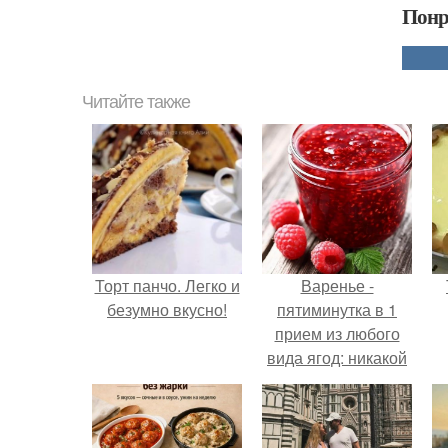
Понр
Читайте также
Торт панчо. Легко и
Варенье -
безумно вкусно!
пятиминутка в 1
прием из любого
вида ягод: никакой
длительной варки,
все витамины на
месте!