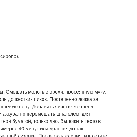
 сиропа).
ры. Смешать молотые орехи, просеянную муку,
оли до жестких пиков. Постепенно ложка за
лянцевую пену. Добавить яичные желтки и
и аккуратно перемешать шпателем, для
тной бумагой, только дно. Выложить тесто в
римерно 40 минут или дольше, до так
юченной духовке. После охлаждения, извлеките