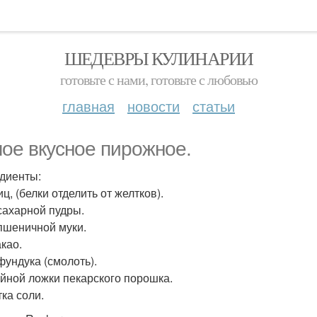
ШЕДЕВРЫ КУЛИНАРИИ
готовьте с нами, готовьте с любовью
главная
новости
статьи
ое вкусное пирожное.
диенты:
иц, (белки отделить от желтков).
 сахарной пудры.
 пшеничной муки.
акао.
фундука (смолоть).
айной ложки пекарского порошка.
ка соли.