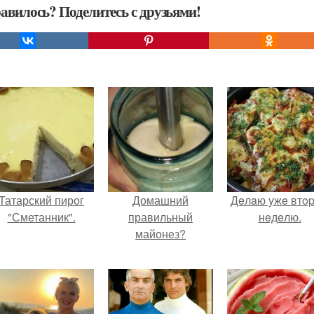
авилось? Поделитесь с друзьями!
Татарский пирог
Домашний
Дeлaю yжe втo
"Сметанник".
правильный
нeдeлю.
майонез?