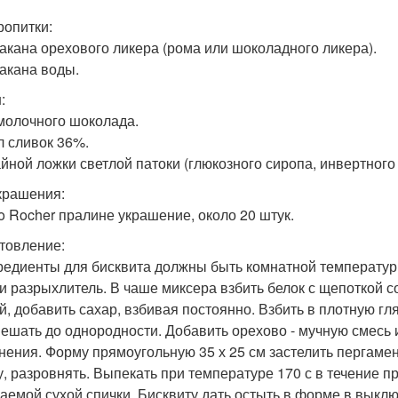
ропитки:
такана орехового ликера (рома или шоколадного ликера).
такана воды.
:
 молочного шоколада.
л сливок 36%.
чайной ложки светлой патоки (глюкозного сиропа, инвертного
крашения:
ro Rocher пралине украшение, около 20 штук.
товление:
гредиенты для бисквита должны быть комнатной температу
 и разрыхлитель. В чаше миксера взбить белок с щепоткой с
й, добавить сахар, взбивая постоянно. Взбить в плотную г
ешать до однородности. Добавить орехово - мучную смесь 
нения. Форму прямоугольную 35 х 25 см застелить пергамен
, разровнять. Выпекать при температуре 170 с в течение п
аемой сухой спички. Бисквиту дать остыть в форме в выкл