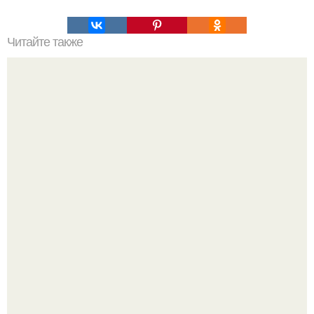
Читайте также
Уралма - блюдо татарской кухни.
Кабачковая запеканка с фаршем и помидорами.