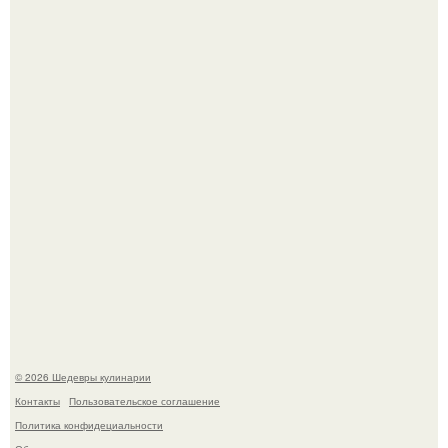
Мария порошина показала повзрослевшую дочь.
Самая популярная еда летом - мороженое.
© 2026 Шедевры кулинарии
Контакты
Пользовательское соглашение
Политика конфидециальности