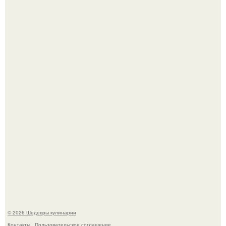
Мария порошина показала повзрослевшую дочь.
Сын Луи де фюнеса, который выбрал свой путь.
© 2026 Шедевры кулинарии
Контакты
Пользовательское соглашение