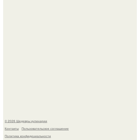
Первый раз я попробовал его, когда приехал в гости к
деду.
Лето - лучшее время для сочных овощей, свежей зелени
и салатов, которые готовятся буквально за несколько
минут.
© 2026 Шедевры кулинарии
Контакты
Пользовательское соглашение
Политика конфидециальности