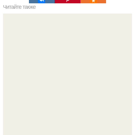
Читайте также
10 обалденных канапе для гостей.
Кабачковая запеканка с фаршем и помидорами.