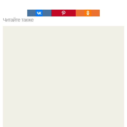
Читайте также
Хлеб цельнозерновой это, какой. Цельнозерновой хлеб.
Настоящий цельнозерновой хлеб очень для здоровья
полезен.