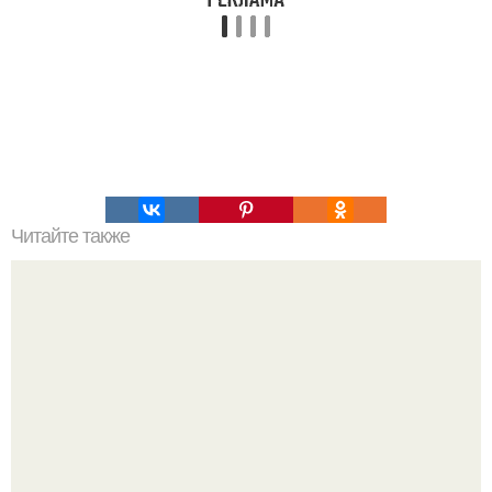
Читайте также
Салат "Лакомка". Очень популярный вкусный слоеный
салат, состоящий, как бы, из трех разных салатов.