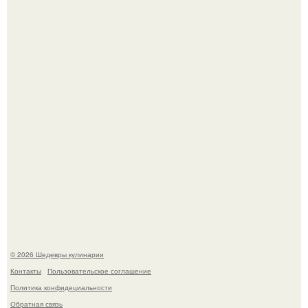
Зендея в рамках промо - тура нового "Человека - Паука"
в Лос-анджелесе.
Мария порошина показала повзрослевшую дочь.
© 2026 Шедевры кулинарии
Контакты
Пользовательское соглашение
Политика конфидециальности
Обратная связь