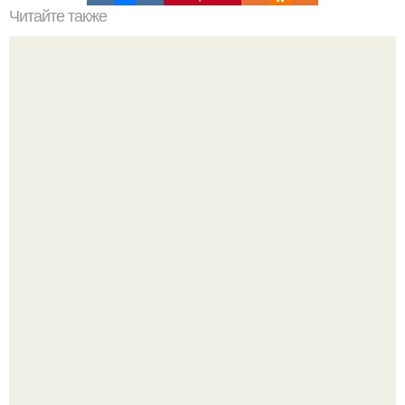
Читайте также
Топ - 9 рецептов вкуснейшей выпечки.
Татарский пирог "Сметанник".