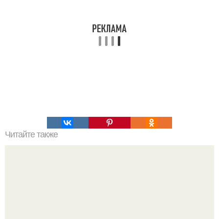
Читайте также