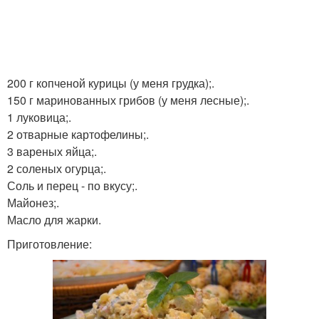
200 г копченой курицы (у меня грудка);.
150 г маринованных грибов (у меня лесные);.
1 луковица;.
2 отварные картофелины;.
3 вареных яйца;.
2 соленых огурца;.
Соль и перец - по вкусу;.
Майонез;.
Масло для жарки.
Приготовление: