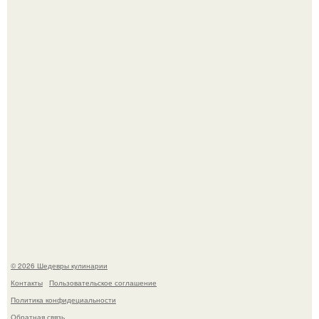
Зендея в рамках промо - тура нового "Человека - Паука"
в Лос-анджелесе.
Токсис публично извинился перед генсухой на концерте
крида.
© 2026 Шедевры кулинарии
Контакты
Пользовательское соглашение
Политика конфидециальности
Обратная связь