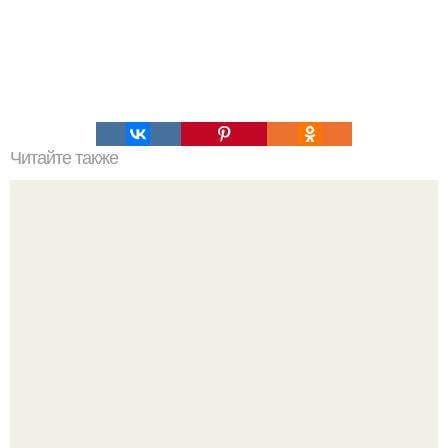
Читайте также
Яйца, крашенные каркаде (голубые).