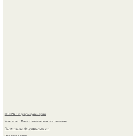
Зендея получила номинацию на премию "Эмми" в
категории "лучшая актриса в драматическом сериале" за
третий сезон "эйфории".
Первый раз я попробовал его, когда приехал в гости к
деду.
© 2026 Шедевры кулинарии
Контакты
Пользовательское соглашение
Политика конфидециальности
Обратная связь