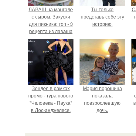
ЛАВАШ на мангале
Ты только
С
с сыром. Закуски
представь себе эту
для пикника: топ - 3
историю.
рецепта из лаваша
на мангале на
любой вкус.
Зендея в рамках
Мария порошина
промо - тура нового
показала
"Человека - Паука"
повзрослевшую
в
в Лос-анджелесе.
дочь.