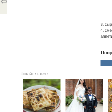
⇦
3. сы
4. см
аппет
Понр
Читайте также