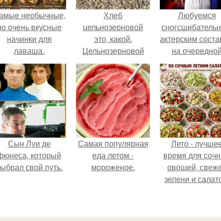
амые необычные,
Хлеб
Любуемся
но очень вкусные
цельнозерновой
сногсшибатель
начинки для
это, какой.
актерским сост
лаваша.
Цельнозерновой
на очередно
хлеб. Настоящий
премьере ново
цельнозерновой
человека - паук
хлеб очень для
здоровья полезен.
Сын Луи де
Самая популярная
Лето - лучше
фюнеса, который
еда летом -
время для соч
ыбрал свой путь.
мороженое.
овощей, свеж
зелени и салат
которые готовя
буквально за
несколько мину