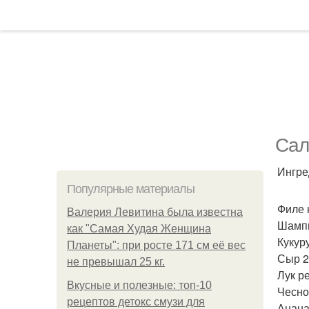
Сал
Ингре
Популярные материалы
Филе 
Валерия Левитина была известна
Шампи
как "Самая Худая Женщина
Кукур
Планеты": при росте 171 см её вес
Сыр 2
не превышал 25 кг.
Лук р
Вкусные и полезные: топ-10
Чеснок
рецептов детокс смузи для
Анана