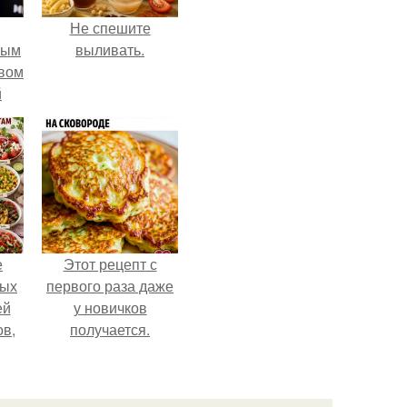
Не спешите
ным
выливать.
авом
й
го
а.
е
Этот рецепт с
ных
первого раза даже
ей
у новичков
ов,
получается.
тся
т.