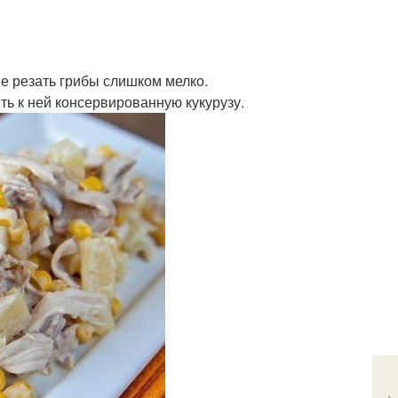
не резать грибы слишком мелко.
ить к ней консервированную кукурузу.