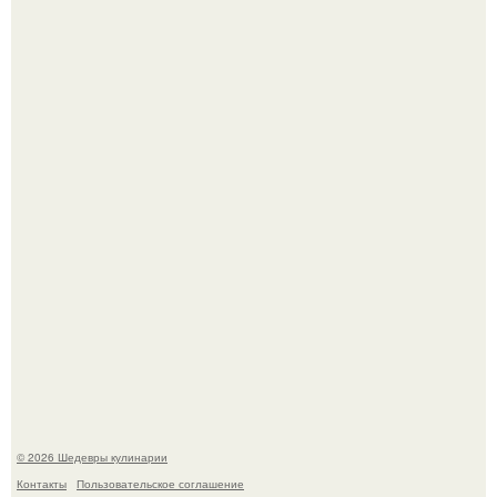
Любуемся сногсшибательным актерским составом на
очередной премьере нового человека - паука.
Зендея получила номинацию на премию "Эмми" в
категории "лучшая актриса в драматическом сериале" за
третий сезон "эйфории".
© 2026 Шедевры кулинарии
Контакты
Пользовательское соглашение