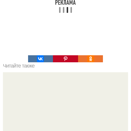
Читайте также
Шоколадный пирог на кефире (быстро и вкусно).