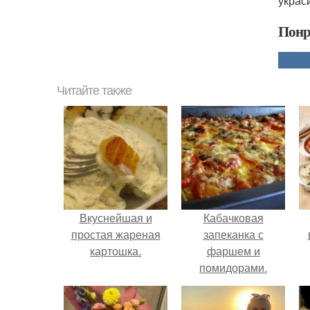
украс
Понр
Читайте также
Вкуснейшая и
Кабачковая
простая жареная
запеканка с
картошка.
фаршем и
помидорами.