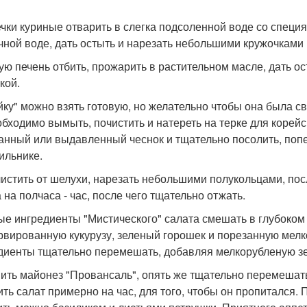
чки куриные отварить в слегка подсоленной воде со специ
чной воде, дать остыть и нарезать небольшими кружочками 
ую печень отбить, прожарить в растительном масле, дать о
кой.
йку" можно взять готовую, но желательно чтобы она была с
обходимо вымыть, почистить и натереть на терке для корейс
анный или выдавленный чеснок и тщательно посолить, попер
ильнике.
чистить от шелухи, нарезать небольшими полукольцами, посл
 на полчаса - час, после чего тщательно отжать.
ые ингредиенты "Мистического" салата смешать в глубоком
рвированную кукурузу, зеленый горошек и порезанную мелк
диенты тщательно перемешать, добавляя мелкорубленую зе
ить майонез "Провансаль", опять же тщательно перемешать
ить салат примерно на час, для того, чтобы он пропитался.