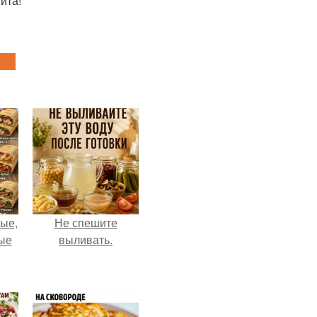
ита!
ые,
Не спешите
ные
выливать.