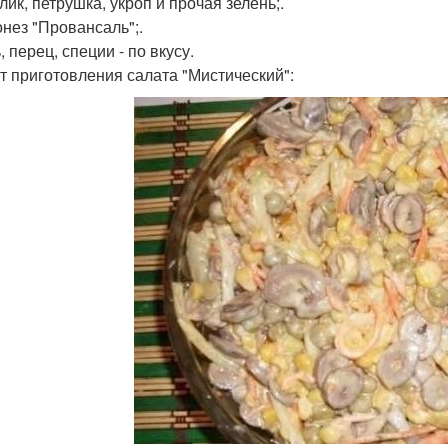
лик, петрушка, укроп и прочая зелень;.
онез "Провансаль";.
, перец, специи - по вкусу.
т приготовления салата "Мистический":