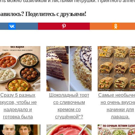
ить можно базиликом и листьями петрушки. Приятного аппет
авилось? Поделитесь с друзьями!
Сразу 5 разных
Шоколадный торт
Самые необычн
вкусов, чтобы не
со сливочным
но очень вкус
надоедало и
кремом со
начинки для
готовка была
сгущёнкой"?
лаваша.
проще.