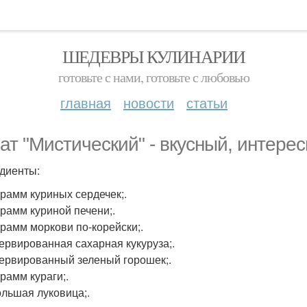
ШЕДЕВРЫ КУЛИНАРИИ
готовьте с нами, готовьте с любовью
главная
новости
статьи
ат "Мистический" - вкусный, интере
диенты:
 грамм куриных сердечек;.
грамм куриной печени;.
 грамм моркови по-корейски;.
сервированная сахарная кукуруза;.
сервированный зеленый горошек;.
грамм кураги;.
ольшая луковица;.