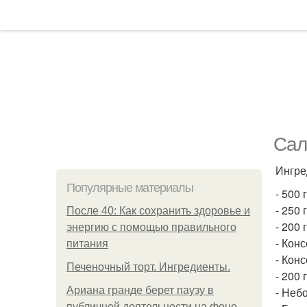
Сал
Ингре
Популярные материалы
- 500
- 250 
После 40: Как сохранить здоровье и
- 200
энергию с помощью правильного
- Кон
питания
- Кон
Печеночный торт. Ингредиенты.
- 200 
Ариана гранде берет паузу в
- Неб
публичной деятельности на фоне