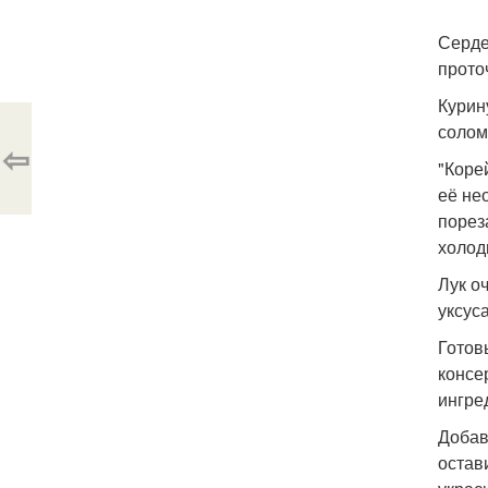
Серде
прото
Курин
солом
⇦
"Коре
её не
порез
холод
Лук о
уксуса
Готов
консе
ингре
Добав
остав