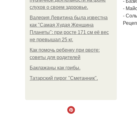
- Бази
слухов о своем здоровье.
- Май
- Соль
Валерия Левитина была известна
Рецеп
как "Самая Худая Женщина
Планеты": при росте 171 см её вес
не превышал 25 кг.
Как помочь ребенку при рвоте:
советы для родителей
Баклажаны как грибы.
Татарский пирог "Сметанник".