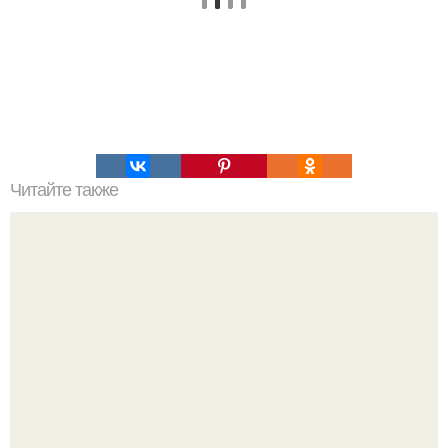
Читайте также
Японские панкейки. Невероятные японские панкейки.