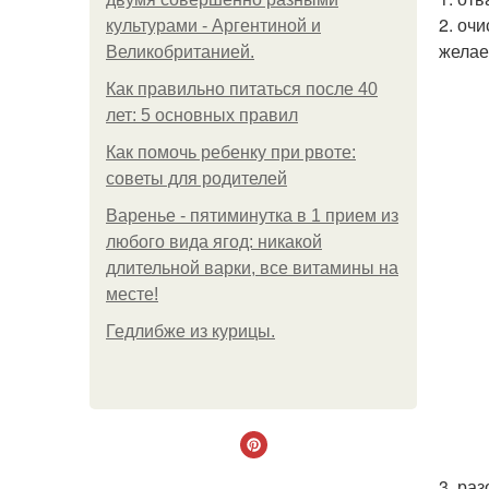
2. оч
культурами - Аргентиной и
желае
Великобританией.
Как правильно питаться после 40
лет: 5 основных правил
Как помочь ребенку при рвоте:
советы для родителей
Варенье - пятиминутка в 1 прием из
любого вида ягод: никакой
длительной варки, все витамины на
месте!
Гедлибже из курицы.
3. ра