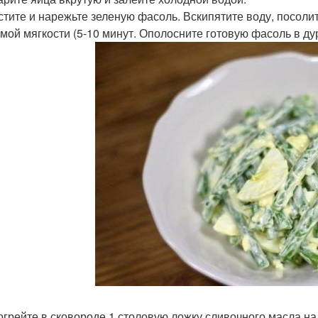
истите и нарежьте зеленую фасоль. Вскипятите воду, посолит
мой мягкости (5-10 минут. Ополосните готовую фасоль в ду
зогрейте в сковороде 1 столовую ложку сливочного масла на