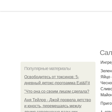
Сал
Ингре
Популярные материалы
Зелен
Яйцо -
Освободитесь от токсинов: 5-
Чеснок
дневный детокс-программа Eat&Fit
Сливоч
"Что она со своим лицом сделала?
Майоне
Аня Тейлор - Джой провела детство
Приго
и юность, перемещаясь между
1. от
двумя совершенно разными