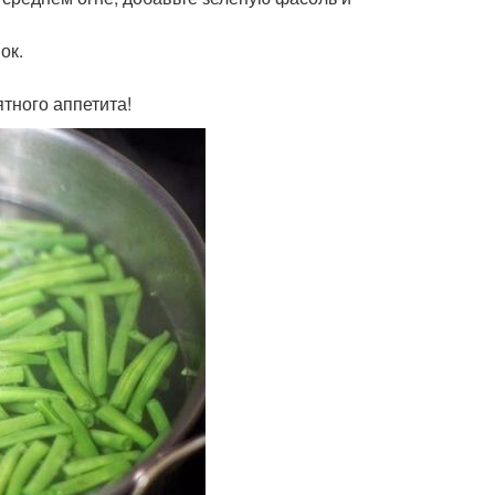
ок.
тного аппетита!