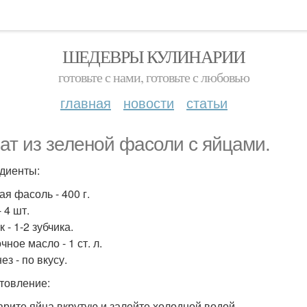
ШЕДЕВРЫ КУЛИНАРИИ
готовьте с нами, готовьте с любовью
главная
новости
статьи
ат из зеленой фасоли с яйцами.
диенты:
ая фасоль - 400 г.
 4 шт.
 - 1-2 зубчика.
ное масло - 1 ст. л.
з - по вкусу.
товление:
варите яйца вкрутую и залейте холодной водой.