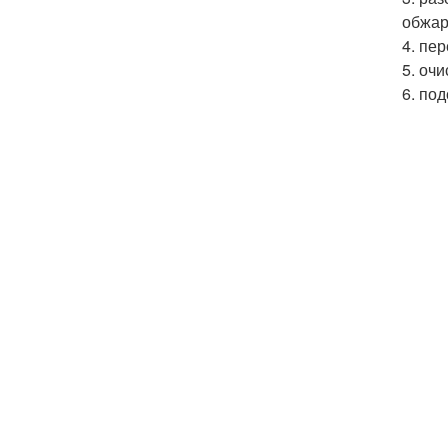
обжар
4. пе
5. оч
6. по