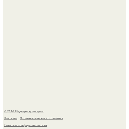
Сын Луи де фюнеса, который выбрал свой путь.
Первый раз я попробовал его, когда приехал в гости к
деду.
© 2026 Шедевры кулинарии
Контакты
Пользовательское соглашение
Политика конфидециальности