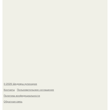
Зендея получила номинацию на премию "Эмми" в
категории "лучшая актриса в драматическом сериале" за
третий сезон "эйфории".
Мария порошина показала повзрослевшую дочь.
© 2026 Шедевры кулинарии
Контакты
Пользовательское соглашение
Политика конфидециальности
Обратная связь