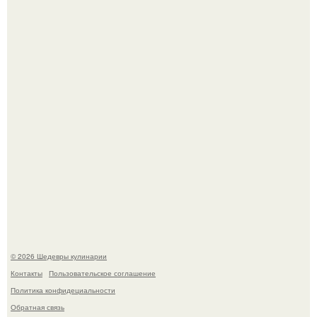
Самая популярная еда летом - мороженое.
Первый раз я попробовал его, когда приехал в гости к
деду.
© 2026 Шедевры кулинарии
Контакты
Пользовательское соглашение
Политика конфидециальности
Обратная связь