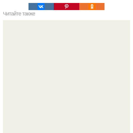
Читайте также
Перец болгарский с чесноком на зиму.
Кабачковая запеканка с фаршем и помидорами.