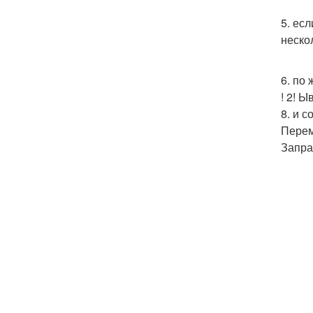
5. ес
неско
6. по
! 2! 
8. и 
Перем
Запра