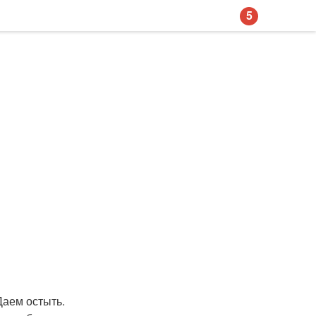
5
Даем остыть.