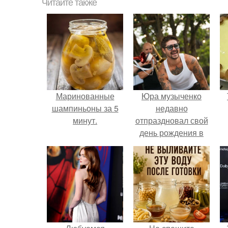
Читайте также
Маринованные
Юра музыченко
шампиньоны за 5
недавно
минут.
отпраздновал свой
день рождения в
кругу самых
близких и родных
людей.