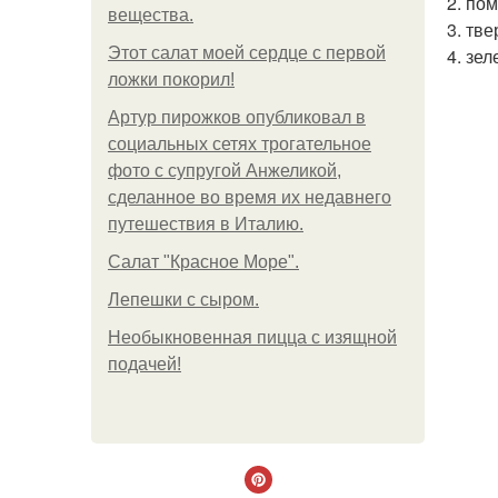
2. по
вещества.
3. тв
Этот салат моей сердце с первой
4. зе
ложки покорил!
Артур пирожков опубликовал в
социальных сетях трогательное
фото с супругой Анжеликой,
сделанное во время их недавнего
путешествия в Италию.
Салат "Красное Море".
Лепешки с сыром.
Необыкновенная пицца с изящной
подачей!