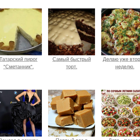
Татарский пирог
Самый быстрый
Дeлaю yжe втo
"Сметанник".
торт.
нeдeлю.