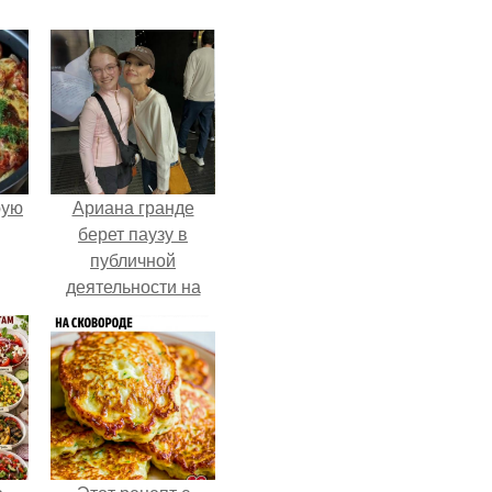
pую
Ариана гранде
берет паузу в
публичной
деятельности на
фоне слухов о
своем здоровье.