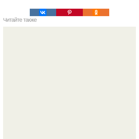
Читайте также
Булочки с корицей.
Ариана гранде берет паузу в публичной деятельности на