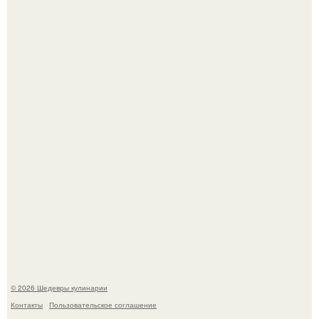
Первый раз я попробовал его, когда приехал в гости к
деду.
Этот рецепт с первого раза даже у новичков получается.
© 2026 Шедевры кулинарии
Контакты
Пользовательское соглашение