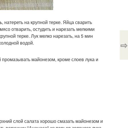
ь, натереть на крупной терке. Яйца сварить
 мясо отварить, остудить и нарезать мелкими
рупной терке. Лук мелко нарезать, на 5 мин
⇨
холодной водой.
й промазывать майонезом, кроме слоев лука и
рхний слой салата хорошо смазать майонезом и
ть верхушку "Ананаса" из перьев зеленого лука.