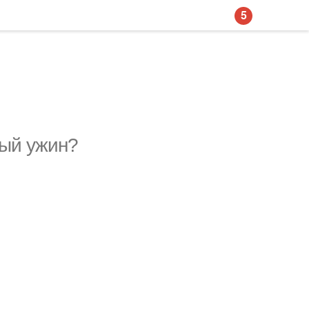
5
ный ужин?