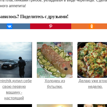
ного аппетита!
авилось? Поделитесь с друзьями!
mirchik купил себе
Холодец из
Дeлaю yжe втo
свою первую
бутылки.
нeдeлю.
машину -
настоящий
втомобиль мечты