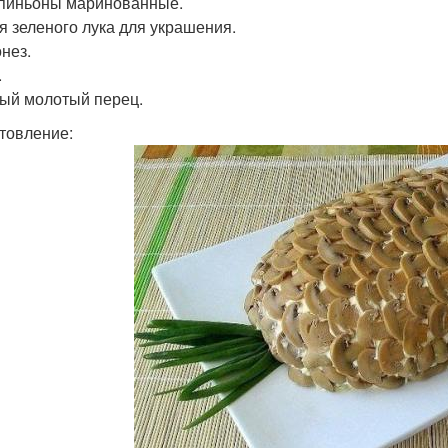
пиньоны маринованные.
ья зеленого лука для украшения.
онез.
.
ный молотый перец.
товление: