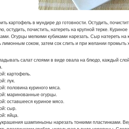
рить картофель в мундире до готовности. Остудить, почистит
ую, остудить, почистить, натереть на крупной терке. Куриное
ками. Огурцы мелкими кубиками нарезать. Сыр натереть на к
ь лимонным соком, затем сок слить и при желании промыть 
ладывать салат слоями в виде овала на блюдо, каждый сло
а.
ой: картофель.
ой: лук.
лой: половина куриного мяса.
лой: маринованные огурцы.
лой: оставшееся куриное мясо.
ой: сыр.
ой: яйца.
 украшения шампиньоны нарезать тонкими пластинками. Ве
ить пластинками грибов, укладывая в виде черепицы. Сдела