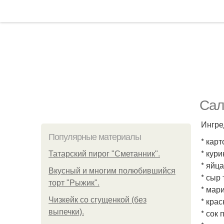
Сал
Ингре
Популярные материалы
* карт
* кури
Татарский пирог "Сметанник".
* яйца
Вкусный и многим полюбившийся
* сыр 
торт "Рыжик".
* мар
Чизкейк со сгущенкой (без
* крас
выпечки).
* сок