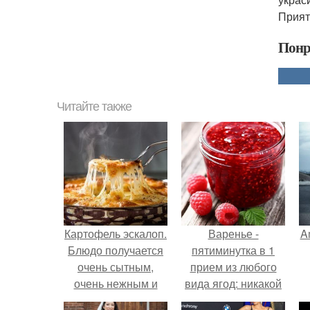
Прият
Понр
Читайте также
Картофель эскалоп.
Варенье -
A
Блюдо получается
пятиминутка в 1
очень сытным,
прием из любого
очень нежным и
вида ягод: никакой
сочным!
длительной варки,
а