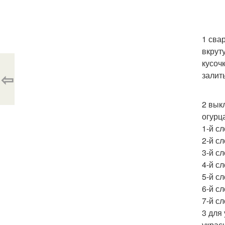
1 сва
вкрут
кусоч
⇦
залит
2 вык
огурц
1-й сл
2-й сл
3-й с
4-й с
5-й с
6-й сл
7-й сл
3 для
украс