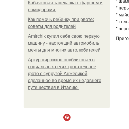
* шам
Кабачковая запеканка с фаршем и
* пер
помидорами.
* май
Как помочь ребенку при рвоте:
* соль
советы для родителей
* чер
Amirchik купил себе свою первую
Приго
машину - настоящий автомобиль
мечты для многих автолюбителей.
Артур пирожков опубликовал в
социальных сетях трогательное
фото с супругой Анжеликой,
сделанное во время их недавнего
путешествия в Италию.