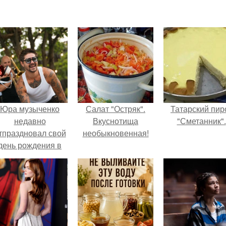
Юра музыченко
Салат "Остряк".
Татарский пир
недавно
Вкуснотища
"Сметанник".
тпраздновал свой
необыкновенная!
день рождения в
кругу самых
близких и родных
людей.