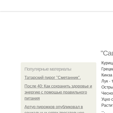
"Са
Курица
Грецки
Популярные материалы
Кинза 
Татарский пирог "Сметанник".
Лук - 
После 40: Как сохранить здоровье и
Остры
энергию с помощью правильного
Чеснок
питания
Уцхо с
Расти
Артур пирожков опубликовал в
--.
социальных сетях трогательное