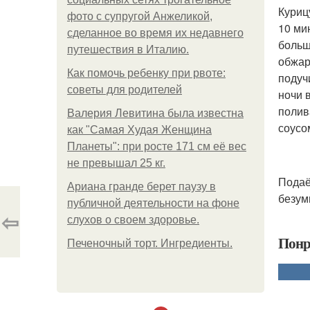
Куриц
фото с супругой Анжеликой,
10 ми
сделанное во время их недавнего
больш
путешествия в Италию.
обжар
Как помочь ребенку при рвоте:
подуч
советы для родителей
ночи 
полив
Валерия Левитина была известна
соусо
как "Самая Худая Женщина
Планеты": при росте 171 см её вес
не превышал 25 кг.
Подаё
Ариана гранде берет паузу в
безум
публичной деятельности на фоне
⇦
слухов о своем здоровье.
Понр
Печеночный торт. Ингредиенты.