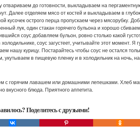
у отвариваем до готовности, выкладываем на пергаментную
нут. Далее отделяем мясо от костей и выкладываем в глубок
ой кусочек острого перца пропускаем через мясорубку. Доб
енный лук, один стакан горячего бульона и хорошо сбивае
ившийся соус добавляем бульон, ровно столько какой густот
в холодильнике, соус загустеет, учитывайте этот момент. Я
аем нашу курицу. Постарайтесь чтобы соус не остался тольк
м, укутываем в пищевую пленку и в холодильник на ночь, на
м с горячим лавашем или домашними лепешками. Хлеб мака
но вкусного блюда. Приятного аппетита.
авилось? Поделитесь с друзьями!